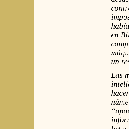
contr
impos
había
en Bi
camp
máqui
un re
Las m
intel
hacer
númer
“apag
infor
bytes