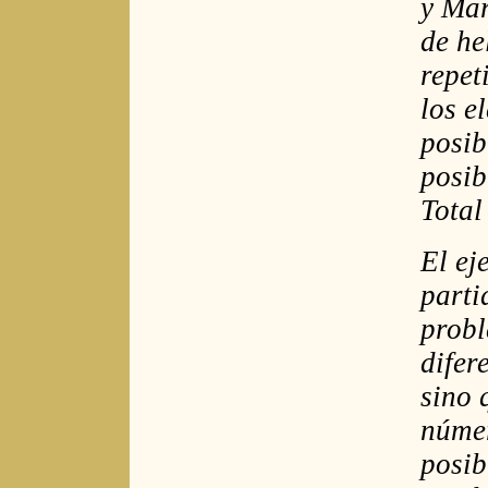
y Mar
de he
repet
los e
posib
posib
Total
El ej
parti
probl
difer
sino 
númer
posib