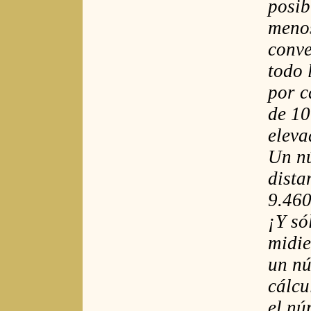
posib
menos
conve
todo 
por c
de 10
eleva
Un nú
dista
9.460
¡Y só
midie
un nú
cálcu
el nú