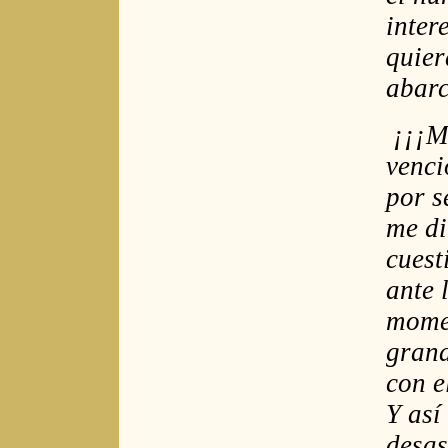
inter
quier
abarc
¡¡¡Ma
venci
por s
me di
cuest
ante 
momen
grand
con e
Y así
desas