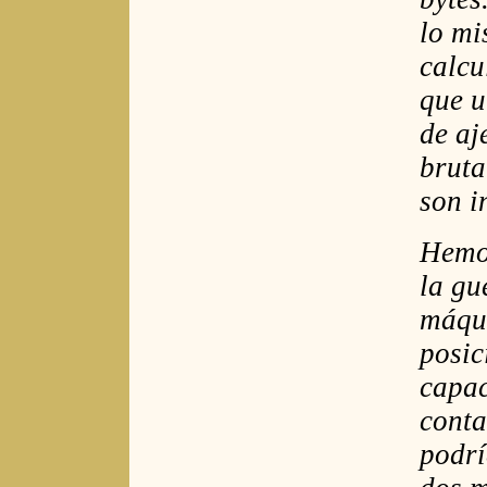
lo mi
calcu
que u
de aj
bruta
son i
Hemos
la gu
máqui
posic
capac
conta
podrí