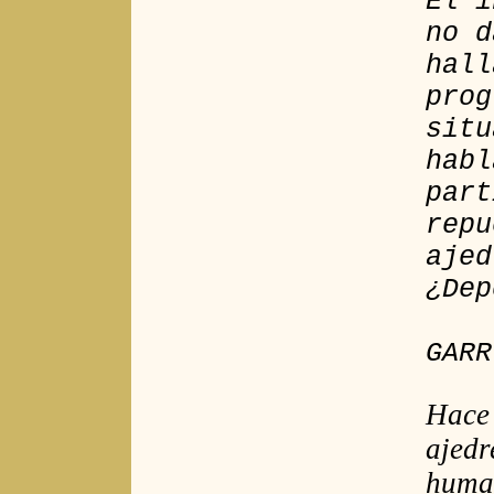
El i
no d
hall
prog
situ
habl
part
repu
ajed
¿Dep
GARR
Hace 
ajedr
human