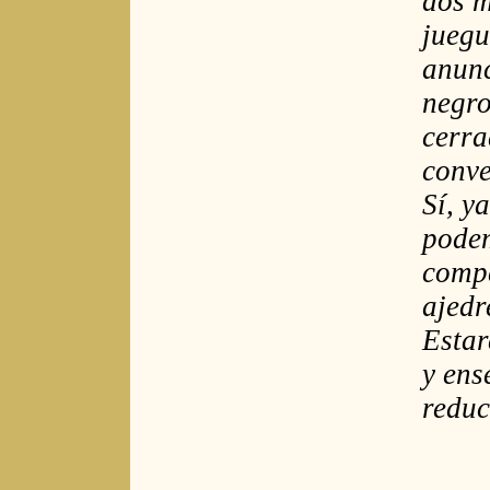
dos m
juegu
anunc
negro
cerra
conve
Sí, y
podem
compe
ajedr
Estar
y ens
reduc