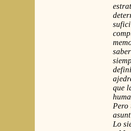
estra
deter
sufic
compu
memor
saber
siemp
defin
ajedr
que l
huma
Pero 
asunt
Lo si