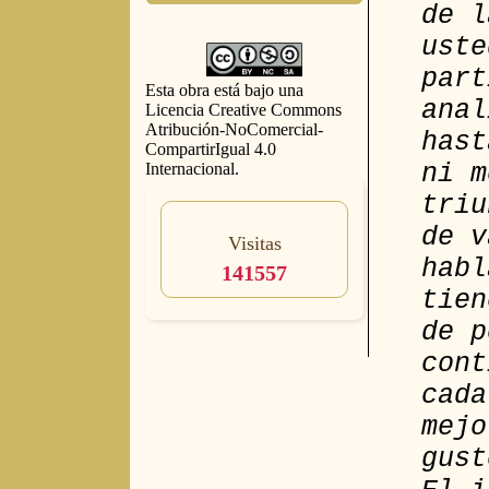
de l
uste
part
Esta obra está bajo una
anal
Licencia Creative Commons
Atribución-NoComercial-
hast
CompartirIgual 4.0
ni m
Internacional
.
triu
de v
Visitas
habl
141557
tien
de p
cont
cada
mejo
gust