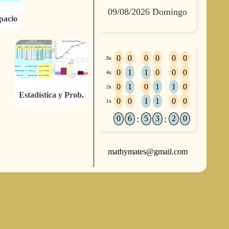
09/08/2026 Domingo
pacio
0
0
0
0
0
0
8x
0
1
1
0
0
0
4x
0
1
0
1
1
0
2x
Estadística y Prob.
0
0
1
1
0
0
1x
:
:
0
6
5
3
2
0
mathymates@gmail.com